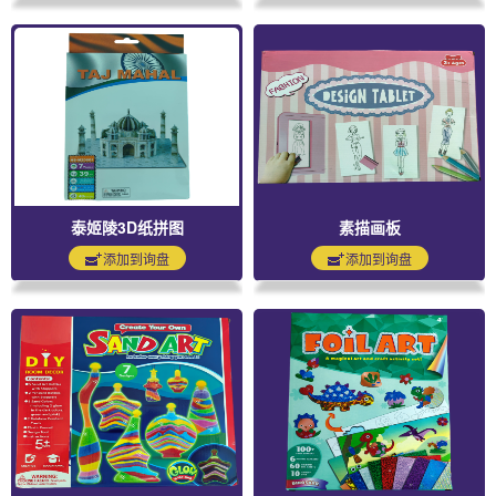
泰姬陵3D纸拼图
素描画板
添加到询盘
添加到询盘