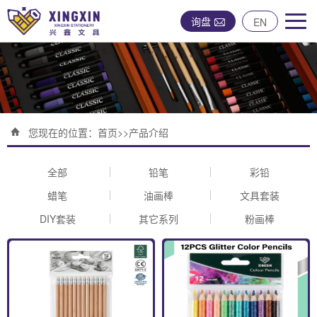
询盘
EN
您现在的位置：
首页
>>
产品介绍
全部
铅笔
彩铅
蜡笔
油画棒
文具套装
DIY套装
其它系列
粉画棒