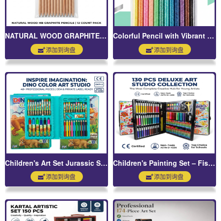
NATURAL WOOD GRAPHITE PENCILS
Colorful Pencil with Vibrant Shaft
添加到询盘
添加到询盘
Children's Art Set Jurassic Series
Children's Painting Set – Fish School Colorful Edition
添加到询盘
添加到询盘